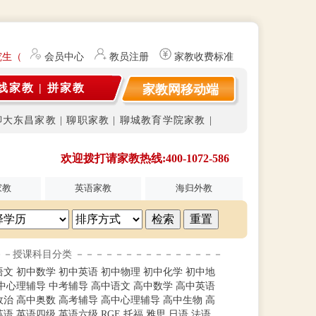
究生（持有教师资格证）提供勤工俭学、社会实践兼职信息的服务平台。平
会员中心
教员注册
家教收费标准
线家教
|
拼家教
家教网移动端
聊大东昌家教
|
聊职家教
|
聊城教育学院家教
|
欢迎拨打请家教热线:400-1072-586
家教
英语家教
海归外教
－－授课科目分类 －－－－－－－－－－－－－－－
语文
初中数学
初中英语
初中物理
初中化学
初中地
中心理辅导
中考辅导
高中语文
高中数学
高中英语
政治
高中奥数
高考辅导
高中心理辅导
高中生物
高
英语
英语四级
英语六级
RGE
托福
雅思
日语
法语