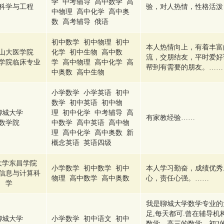
学 中考辅导 高中数学 高
科学与工程
验，对人热情，性格活泼
中物理 高中化学 高中奥
数 高考辅导 俄语
初中数学 初中物理 初中
本人热情向上，有着丰富
山大医学院
化学 初中生物 高中数
流，交朋结友，平时爱好
学院临床专业
学 高中物理 高中化学 高
帮到有需要的朋友。……
中奥数 高中生物
小学数学 小学英语 初中
数学 初中英语 初中物
聊城大学
理 初中化学 中考辅导 高
有家教经验……
数学院
中数学 高中英语 高中物
理 高中化学 高中奥数 新
概念英语 英语四级
大学东昌学院
小学数学 初中数学 初中
本人学习勤奋，成绩优秀
信息与计算科
物理 高中数学 高中奥数
心，责任心强。……
学
我是聊城大学数学专业的
足,每天都可.曾在辅导机
聊城大学
小学数学 初中语文 初中
数学、高三的数学、初2