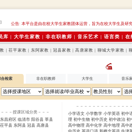
]
公告: 本平台是由在校大学生家教团体运营，旨为在校大学生及研
员库
|
大学生家教
|
非在职教师
|
音乐艺术
|
语言类
|
在
教
|
茌平家教
|
东阿家教
|
冠县家教
|
高唐家教
|
聊城大学家教
|
综合检索
非在职教师
大学生
音乐
－－－－－－－－－－－－－
－－－授课区域分类－－－
小学语文
小学数学
小学英语
初中
东昌府区
临清市
阳谷县
莘县
理
初中生物
初中历史
初中政治
初
茌平县
东阿县
冠县
高唐县
高中物理
高中化学
高中地理
高中
中历史
英语口语
新概念英语
牛津