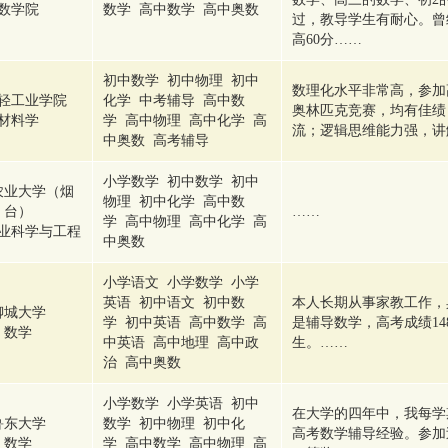
数学院
数学 高中数学 高中奥数
过，教导学生有耐心。曾
高60分……
初中数学 初中物理 初中
数理化水平非常高，参加
轻工业学院
化学 中考辅导 高中数
奥林匹克竞赛，均有佳绩
材料学
学 高中物理 高中化学 高
流；逻辑思维能力强，讲
中奥数 高考辅导
小学数学 初中数学 初中
农业大学（烟
物理 初中化学 高中数
台）
……
学 高中物理 高中化学 高
业科学与工程
中奥数
小学语文 小学数学 小学
英语 初中语文 初中数
本人长期从事家教工作，
聊城大学
学 初中英语 高中数学 高
是辅导数学，高考成绩1
数学
中英语 高中地理 高中政
生。……
治 高中奥数
小学数学 小学英语 初中
在大学的四年中，我每学
鲁东大学
数学 初中物理 初中化
高考数学辅导经验。参加
数学
学 高中数学 高中物理 高