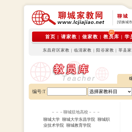
聊城
[切换城市
首页
|
请家教
|
做家教
|
教员库
|
学
东昌府区家教
|
临清家教
|
阳谷家教
|
莘县家
编号:T
－－－聊城驻地高校－－－
聊城大学
聊城大学东昌学院
聊城职
业技术学院
聊城教育学院