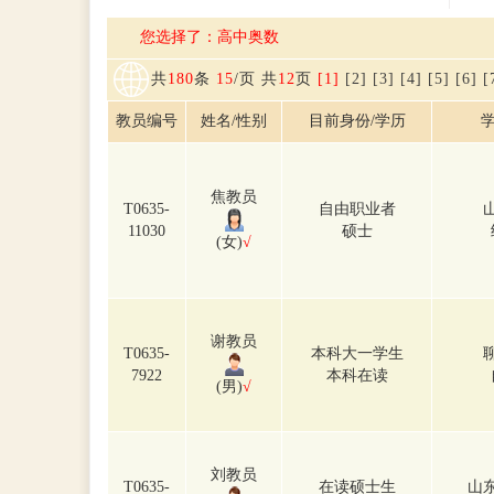
您选择了：高中奥数
共
180
条
15
/页 共
12
页
[1]
[2]
[3]
[4]
[5]
[6]
[
教员编号
姓名/性别
目前身份/学历
学
焦教员
T0635-
自由职业者
11030
硕士
(女)
√
谢教员
T0635-
本科大一学生
7922
本科在读
(男)
√
刘教员
T0635-
在读硕士生
山