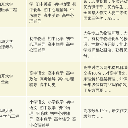
苦，态度积极，多次评获
山东大学
学 初中英语 初中物理 初
优秀班干部，优秀学生，
能医学工程
中化学 初中心理辅导 中
全国华人作文大赛二等奖
考辅导 高中英语 高中心
国家三等奖，AS……
理辅导
大学专业为物理师范，大
初中物理 初中化学 初中
二。有初中物理化学的教
聊城大学
心理辅导 高中物理 高中
课。性格活泼开朗，能比
物理师范
心理辅导
学老师相处融洽。获得优
号。……
高中时连续两年稳居聊城
高中语文 高中数学 高中
全省180名，对高中语
南开大学
政治 高考辅导 高中心理
系理解和框架梳理，知识
金融
辅导 高中历史
全年级保持前25%的名
了多方面职……
小学语文 小学数学 初中
语文 初中数学 初中物
聊城大学
高考数学120+，语文作
理 羽毛球 初中心理辅
科学与工程
级前六……
导 高中数学 高考辅导 高
中心理辅导