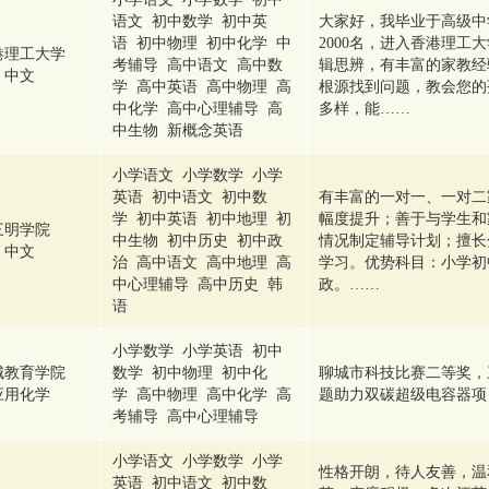
语文 初中数学 初中英
大家好，我毕业于高级中
语 初中物理 初中化学 中
2000名，进入香港理工
港理工大学
考辅导 高中语文 高中数
辑思辨，有丰富的家教经
中文
学 高中英语 高中物理 高
根源找到问题，教会您的
中化学 高中心理辅导 高
多样，能……
中生物 新概念英语
小学语文 小学数学 小学
英语 初中语文 初中数
有丰富的一对一、一对二
学 初中英语 初中地理 初
幅度提升；善于与学生和
三明学院
中生物 初中历史 初中政
情况制定辅导计划；擅长
中文
治 高中语文 高中地理 高
学习。优势科目：小学初
中心理辅导 高中历史 韩
政。……
语
小学数学 小学英语 初中
城教育学院
数学 初中物理 初中化
聊城市科技比赛二等奖，
应用化学
学 高中物理 高中化学 高
题助力双碳超级电容器项
考辅导 高中心理辅导
小学语文 小学数学 小学
性格开朗，待人友善，温
英语 初中语文 初中数