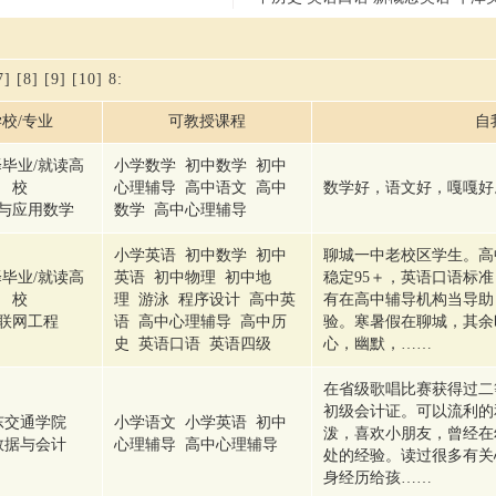
7]
[8]
[9]
[10]
8
:
校/专业
可教授课程
自
毕业/就读高
小学数学 初中数学 初中
校
心理辅导 高中语文 高中
数学好，语文好，嘎嘎好
与应用数学
数学 高中心理辅导
小学英语 初中数学 初中
聊城一中老校区学生。高
毕业/就读高
英语 初中物理 初中地
稳定95＋，英语口语标
校
理 游泳 程序设计 高中英
有在高中辅导机构当导助
联网工程
语 高中心理辅导 高中历
验。寒暑假在聊城，其余
史 英语口语 英语四级
心，幽默，……
在省级歌唱比赛获得过二等
初级会计证。可以流利的
东交通学院
小学语文 小学英语 初中
泼，喜欢小朋友，曾经在
数据与会计
心理辅导 高中心理辅导
处的经验。读过很多有关
身经历给孩……