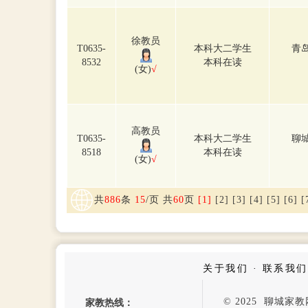
徐教员
T0635-
本科大二学生
青
8532
本科在读
(女)
√
高教员
T0635-
本科大二学生
聊
8518
本科在读
(女)
√
共
886
条
15
/页 共
60
页
[1]
[2]
[3]
[4]
[5]
[6]
[
关于我们
·
联系我们
© 2025 聊城
家教热线：