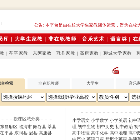
]
公告: 本平台是由在校大学生家教团体运营，旨为在校
员库
|
大学生家教
|
非在职教师
|
音乐艺术
|
语言类
|
在
教
|
茌平家教
|
东阿家教
|
冠县家教
|
高唐家教
|
聊城大学家教
|
综合检索
非在职教师
大学生
音乐
－－－－－－－－－－－－－
－－－授课区域分类－－－
小学语文
小学数学
小学英语
初中
东昌府区
临清市
阳谷县
莘县
理
初中生物
初中历史
初中政治
初
茌平县
东阿县
冠县
高唐县
高中物理
高中化学
高中地理
高中
中历史
英语口语
新概念英语
牛津