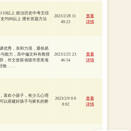
110以上 政治历史中考文综
2023/2/28 11:
查看
治历史均80以上 擅长答题方法
49:23
详情
课优秀，亲和力强，通俗易
验与能力，高中偏文科有教授
2023/2/25 23:
查看
异，作文曾获省级市里奖项
46:54
详情
经验……
，喜欢小孩子，有少儿心理
2023/2/9 0:0
查看
可以搭建好孩子与家长的桥
8:02
详情
如何联系你们?