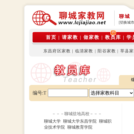
聊城
[切换城市
首页
|
请家教
|
做家教
|
教员库
|
学
东昌府区家教
|
临清家教
|
阳谷家教
|
莘县家
编号:T
－－－聊城驻地高校－－－
聊城大学
聊城大学东昌学院
聊城职
业技术学院
聊城教育学院