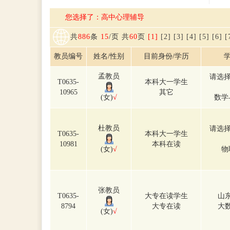
您选择了：高中心理辅导
共
886
条
15
/页 共
60
页
[1]
[2]
[3]
[4]
[5]
[6]
[
教员编号
姓名/性别
目前身份/学历
学
孟教员
请选择
T0635-
本科大一学生
10965
其它
(女)
√
数学
杜教员
请选择
T0635-
本科大一学生
10981
本科在读
(女)
√
物
张教员
T0635-
大专在读学生
山
8794
大专在读
大
(女)
√