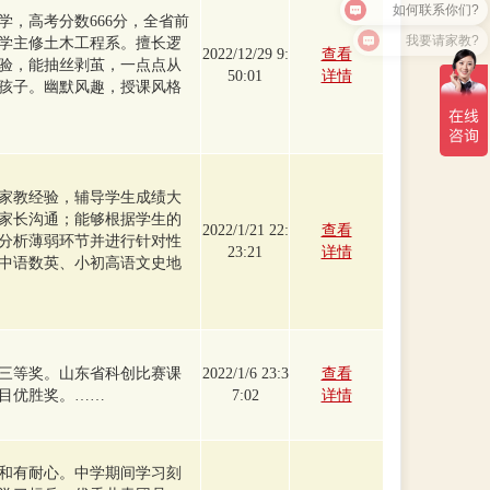
学，高考分数666分，全省前
我要请家教?
大学主修土木工程系。擅长逻
2022/12/29 9:
查看
验，能抽丝剥茧，一点点从
50:01
详情
孩子。幽默风趣，授课风格
家教经验，辅导学生成绩大
家长沟通；能够根据学生的
2022/1/21 22:
查看
分析薄弱环节并进行针对性
23:21
详情
中语数英、小初高语文史地
三等奖。山东省科创比赛课
2022/1/6 23:3
查看
目优胜奖。……
7:02
详情
和有耐心。中学期间学习刻