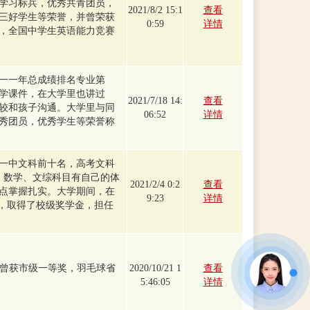
学习标兵，优秀共青团员，
2021/8/2 15:1
查看
三好学生等荣誉，并曾荣获
0:59
详情
，全国中学生英语能力竞赛
一一年总成绩排名专业第
学课件，在大学里也讲过
2021/7/18 14:
查看
较和孩子沟通。大学里与同
06:52
详情
秀团员，优秀学生等荣誉称
一中文科前十名，高考文科
文、数学、文综科目有自己的体
2021/2/4 0:2
查看
点掌握扎实。大学期间，在
9:23
详情
次，取得了校级奖学金，担任
文曾获市级一等奖，羽毛球省
2020/10/21 1
查看
5:46:05
详情