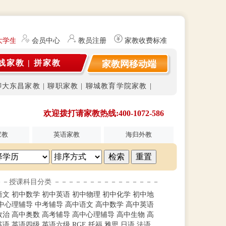
大学生及研究生（持有教师资格证）提供勤工俭学、社会实践兼职信息的服
会员中心
教员注册
家教收费标准
线家教
|
拼家教
家教网移动端
聊大东昌家教
|
聊职家教
|
聊城教育学院家教
|
欢迎拨打请家教热线:400-1072-586
家教
英语家教
海归外教
－－授课科目分类 －－－－－－－－－－－－－－－
语文
初中数学
初中英语
初中物理
初中化学
初中地
中心理辅导
中考辅导
高中语文
高中数学
高中英语
政治
高中奥数
高考辅导
高中心理辅导
高中生物
高
英语
英语四级
英语六级
RGE
托福
雅思
日语
法语