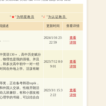
“
★
”
为明星教员
“
√
”
为认证教员
我描述
更新时间
查看详情
2024/1/16 23:
查看
。……
22:59
详情
中英语130＋，高中历史赋分
准，物理也是我的强项。并且
2023/7/12 8:0
查看
，和多次高中初中一对一经
9:01
详情
时间在外地上学。活泼有耐
奖，正在备考韩语topik，
和外国人交谈。性格开朗活
2023/3/1 15:3
查看
幼儿班兼职，有和小朋友相
2:22
详情
心理学的书籍，可以结合自