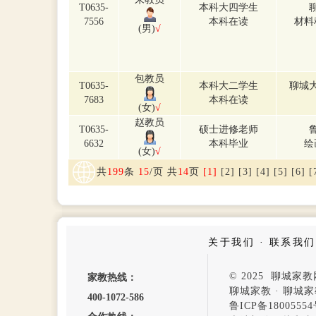
T0635-
本科大四学生
7556
本科在读
材料
(男)
√
包教员
T0635-
本科大二学生
聊城
7683
本科在读
(女)
√
赵教员
T0635-
硕士进修老师
6632
本科毕业
绘
(女)
√
共
199
条
15
/页 共
14
页
[1]
[2]
[3]
[4]
[5]
[6]
[
关于我们
·
联系我们
© 2025 聊城
家教热线：
聊城家教
·
聊城家
400-1072-586
鲁ICP备1800555