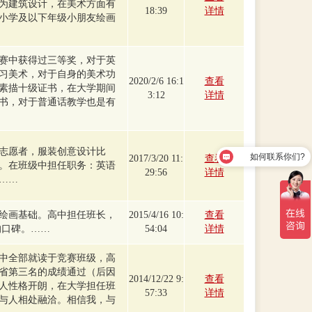
为建筑设计，在美术方面有
18:39
详情
小学及以下年级小朋友绘画
赛中获得过三等奖，对于英
习美术，对于自身的美术功
2020/2/6 16:1
查看
素描十级证书，在大学期间
3:12
详情
书，对于普通话教学也是有
志愿者，服装创意设计比
如何联系你们?
2017/3/20 11:
查看
。在班级中担任职务：英语
29:56
详情
……
绘画基础。高中担任班长，
2015/4/16 10:
查看
的口碑。……
54:04
详情
中全部就读于竞赛班级，高
省第三名的成绩通过（后因
2014/12/22 9:
查看
人性格开朗，在大学担任班
57:33
详情
与人相处融洽。相信我，与