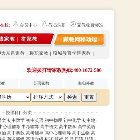
为在校大学生及研究生（持有教师资格证）提供勤工俭学、社会实践兼职信
会员中心
教员注册
家教收费标准
线家教
|
拼家教
家教网移动端
聊大东昌家教
|
聊职家教
|
聊城教育学院家教
|
欢迎拨打请家教热线:400-1072-586
家教
英语家教
海归外教
－－授课科目分类 －－－－－－－－－－－－－－－
语文
初中数学
初中英语
初中物理
初中化学
初中地
中心理辅导
中考辅导
高中语文
高中数学
高中英语
政治
高中奥数
高考辅导
高中心理辅导
高中生物
高
英语
英语四级
英语六级
RGE
托福
雅思
日语
法语