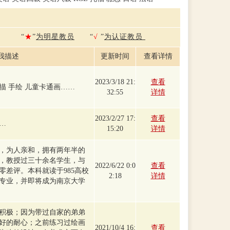
“
★
”
为明星教员
“
√
”
为认证教员
我描述
更新时间
查看详情
2023/3/18 21:
查看
描 手绘 儿童卡通画……
32:55
详情
2023/2/27 17:
查看
…
15:20
详情
，为人亲和，拥有两年半的
，教授过三十余名学生，与
2022/6/22 0:0
查看
零差评。本科就读于985高校
2:18
详情
专业，并即将成为南京大学
积极；因为带过自家的弟弟
好的耐心；之前练习过绘画
2021/10/4 16:
查看