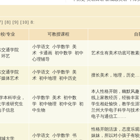
7]
[8]
[9]
[10]
8
:
校/专业
可教授课程
自
小学语文 小学数学 美
东交通学院
术 卡通画 初中数学 初中
艺术生有美术功底可教素
环艺
心理辅导
东交通学院
小学语文 小学数学 美
擅长美术，地理，历史…
字媒体艺术
术 初中地理 初中历史
本人性格开朗，幽默风趣
学本科毕业，
小学数学 美术 初中数
线上家教经历，经验丰富
大学准研究生
学 初中物理 初中化学 初
学生相处愉快，教学生涯
电子信息
中生物
兰州大学电子科学与技术
电子与通信工……
性格开朗活泼，态度乐观
小学语文 小学数学 书
妹妹，所以对小孩子有较
聊城大学