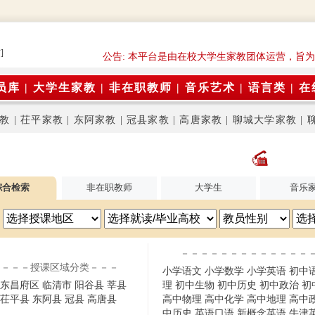
]
公告: 本平台是由在校大学生家教团体运营，旨
员库
|
大学生家教
|
非在职教师
|
音乐艺术
|
语言类
|
在
教
|
茌平家教
|
东阿家教
|
冠县家教
|
高唐家教
|
聊城大学家教
|
综合检索
非在职教师
大学生
音乐
－－－－－－－－－－－－－
－－－授课区域分类－－－
小学语文
小学数学
小学英语
初中
东昌府区
临清市
阳谷县
莘县
理
初中生物
初中历史
初中政治
初
茌平县
东阿县
冠县
高唐县
高中物理
高中化学
高中地理
高中
中历史
英语口语
新概念英语
牛津