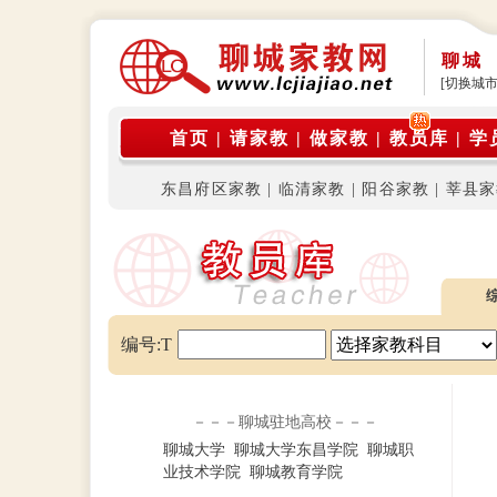
聊城
[切换城市
首页
|
请家教
|
做家教
|
教员库
|
学
东昌府区家教
|
临清家教
|
阳谷家教
|
莘县家
编号:T
－－－聊城驻地高校－－－
聊城大学
聊城大学东昌学院
聊城职
业技术学院
聊城教育学院