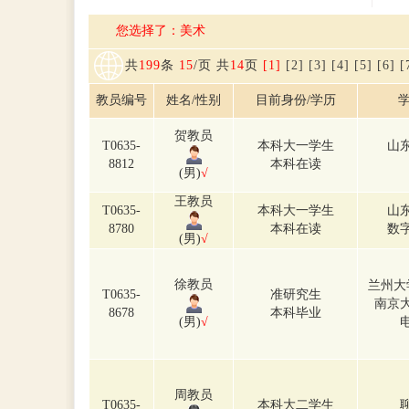
您选择了：美术
共
199
条
15
/页 共
14
页
[1]
[2]
[3]
[4]
[5]
[6]
[
教员编号
姓名/性别
目前身份/学历
学
贺教员
T0635-
本科大一学生
山
8812
本科在读
(男)
√
王教员
T0635-
本科大一学生
山
8780
本科在读
数
(男)
√
徐教员
兰州大
T0635-
准研究生
南京
8678
本科毕业
(男)
√
周教员
T0635-
本科大二学生