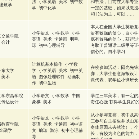
法 小学英语 美术 初中数
和书法，目前在大学专业
建筑学
学 初中化学
一定的基础，如果以教授
和书法为主，可以……
本人在全国大学生英语竞
小学语文 小学数学 小学
语有较强的信心，自小学
东交通学院
英语 美术 卡通画 羽毛
底有较强的信心，获得过
会计
球 初中心理辅导
考取了普通话二级甲等证
信心的。自小学习……
计算机基本操作 小学数
在校参加活动：阳光先锋
鲁东大学
学 小学英语 美术 初中英
赛，大学生创意海报设计
美术
语 图像处理软件 动画制
课代表，双学位小班班长
作 初中生物
大学东昌学院
小学语文 小学数学 中国
学过三年美术，有一定的
觉传达设计
象棋 美术
责任心强.获得学生良好
从小参与竞赛，初中及高
小学语文 小学数学 小学
三参与自主招生并以山东
城教育学院
英语 美术 卡通画 初中语
身体原因未去就读），个
金融学
文 瑜珈 游泳 初中心理辅
长，有较为出色的能力，
导