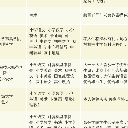
您携手同进。……
美术
绘画辅导艺考兴趣素描色
小学语文 小学数学 小学
英语 美术 卡通画 国
大学东昌学院
本人性格温和有礼，耐心
画 初中语文 初中数学 初
地理科学
教授中小学各科课程外，
中英语 初中心理辅导 中
考辅导 高中地理
小学语文 计算机基本操
大一至大四皆获一等奖学
程技术师范学
作 小学英语 美术 初中语
生设计比赛十佳广告新锐
院
文 初中英语 图像处理软
校园记者，大学生英语竞
艺术设计
件 高中语文 高中政治
优秀毕业生、优秀毕业设
小学语文 小学数学 小学
聊城大学
英语 美术 卡通画 图像处
本人踏踏实实 善良淳朴 
艺术
理软件
小学语文 计算机基本操
作 小学数学 书法 小学英
曾任学院学生会副主席，