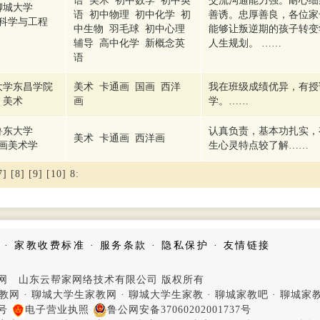
语 美术 初中数学 初中英
交流沟通能力强。耐心细
聊城大学
语 初中物理 初中化学 初
善诱。忠厚善良，各位家
科学与工程
中生物 羽毛球 初中心理
能够让叛逆期的孩子转变
辅导 高中化学 新概念英
人生规划。 ……
语
大学东昌学院
美术 卡通画 国画 西洋
我在班级成绩优异，有授
美术
画
学。……
鲁东大学
认真负责，基本功扎实，
美术 卡通画 西洋画
画美术学
生心灵特点较了解……
7]
[8]
[9]
[10]
8
:
·
家教收费标准
·
服务条款
·
隐私保护
·
友情链接
家教网 山东云帮家网络技术有限公司 版权所有
教网
·
聊城大学生家教网
·
聊城大学生家教
·
聊城家教吧
·
聊城家
4号
电子营业执照
鲁公网安备37060202001737号