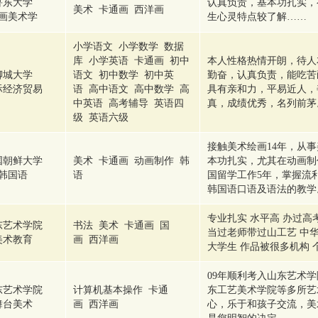
鲁东大学
认真负责，基本功扎实，
美术 卡通画 西洋画
画美术学
生心灵特点较了解……
小学语文 小学数学 数据
库 小学英语 卡通画 初中
本人性格热情开朗，待人
聊城大学
语文 初中数学 初中英
勤奋，认真负责，能吃苦
际经济贸易
语 高中语文 高中数学 高
具有亲和力，平易近人，
中英语 高考辅导 英语四
真，成绩优秀，名列前茅
级 英语六级
接触美术绘画14年，从
国朝鲜大学
美术 卡通画 动画制作 韩
本功扎实，尤其在动画制
韩国语
语
国留学工作5年，掌握流
韩国语口语及语法的教学
专业扎实 水平高 办过高
东艺术学院
书法 美术 卡通画 国
当过老师带过山工艺 中
美术教育
画 西洋画
大学生 作品被很多机构 
09年顺利考入山东艺术
东艺术学院
计算机基本操作 卡通
东工艺美术学院等多所艺
舞台美术
画 西洋画
心，乐于和孩子交流，美