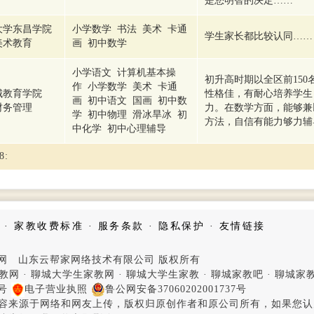
是您明智的决定……
大学东昌学院
小学数学 书法 美术 卡通
学生家长都比较认同……
美术教育
画 初中数学
小学语文 计算机基本操
初升高时期以全区前15
作 小学数学 美术 卡通
城教育学院
性格佳，有耐心培养学生
画 初中语文 国画 初中数
财务管理
力。在数学方面，能够兼
学 初中物理 滑冰旱冰 初
方法，自信有能力够力辅
中化学 初中心理辅导
8
:
·
家教收费标准
·
服务条款
·
隐私保护
·
友情链接
家教网 山东云帮家网络技术有限公司 版权所有
教网
·
聊城大学生家教网
·
聊城大学生家教
·
聊城家教吧
·
聊城家
4号
电子营业执照
鲁公网安备37060202001737号
容来源于网络和网友上传，版权归原创作者和原公司所有，如果您认