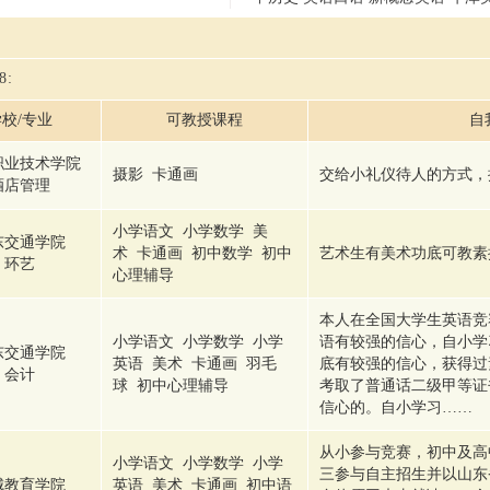
8
:
校/专业
可教授课程
自
职业技术学院
摄影 卡通画
交给小礼仪待人的方式，
酒店管理
小学语文 小学数学 美
东交通学院
术 卡通画 初中数学 初中
艺术生有美术功底可教素
环艺
心理辅导
本人在全国大学生英语竞
小学语文 小学数学 小学
语有较强的信心，自小学
东交通学院
英语 美术 卡通画 羽毛
底有较强的信心，获得过
会计
球 初中心理辅导
考取了普通话二级甲等证
信心的。自小学习……
从小参与竞赛，初中及高
小学语文 小学数学 小学
三参与自主招生并以山东
城教育学院
英语 美术 卡通画 初中语