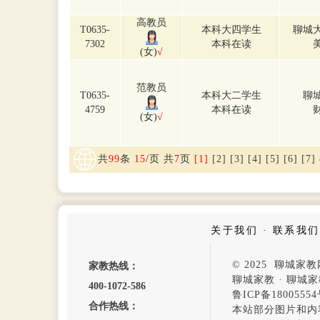
高教员
T0635-
本科大四学生
聊城
7302
本科在读
(女)
√
范教员
T0635-
本科大二学生
聊
4759
本科在读
(女)
√
共
99
条
15
/页 共
7
页
[1]
[2]
[3]
[4]
[5]
[6]
[7]
关于我们
·
联系我们
© 2025 聊城
家教热线：
聊城家教
·
聊城家
400-1072-586
鲁ICP备1800555
合作热线：
本站部分图片和内