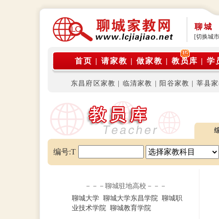
聊城
[切换城市
公告: 本平台是由在校大学生家教团体运营，旨
首页
|
请家教
|
做家教
|
教员库
|
学
东昌府区家教
|
临清家教
|
阳谷家教
|
莘县家
编号:T
－－－聊城驻地高校－－－
聊城大学
聊城大学东昌学院
聊城职
业技术学院
聊城教育学院