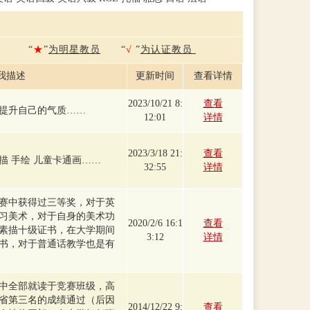
“
★
”
为明星教员
“
√
”
为认证教员
我描述
更新时间
查看详情
2023/10/21 8:
查看
提升自己的气质……
12:01
详情
2023/3/18 21:
查看
描 手绘 儿童卡通画……
32:55
详情
赛中获得过三等奖，对于英
习美术，对于自身的美术功
2020/2/6 16:1
查看
素描十级证书，在大学期间
3:12
详情
书，对于普通话教学也是有
中全部就读于竞赛班级，高
省第三名的成绩通过（后因
2014/12/22 9:
查看