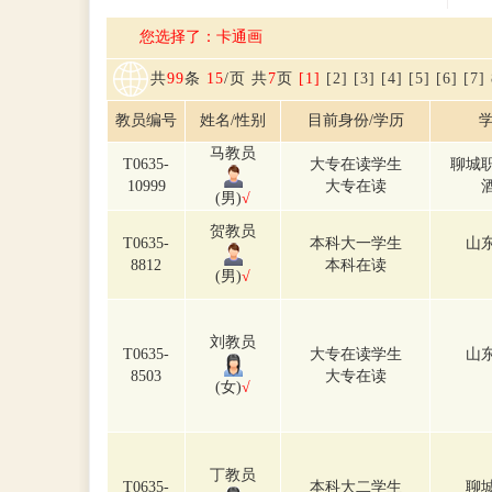
您选择了：卡通画
共
99
条
15
/页 共
7
页
[1]
[2]
[3]
[4]
[5]
[6]
[7]
教员编号
姓名/性别
目前身份/学历
学
马教员
T0635-
大专在读学生
聊城
10999
大专在读
(男)
√
贺教员
T0635-
本科大一学生
山
8812
本科在读
(男)
√
刘教员
T0635-
大专在读学生
山
8503
大专在读
(女)
√
丁教员
T0635-
本科大二学生
聊