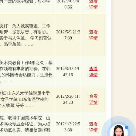
有一定的教学经验，对小学
2012/7/6 9:4
查看
6:56
详情
友好，为人诚实谦虚。工作
耐劳，尽职尽责，有耐心。
2012/5/9 21:2
查看
善于与人沟通。 学习刻苦认
7:39
详情
。品学兼优。……
事美术类教育工作4年之久，基
作领域有丰富的经验。在韩
2012/3/13 19:
查看
利的韩国语会话能力，且擅长
42:16
详情
。……
考班 山东艺术学院附属小学
2012/2/20 11:
查看
华女子学院 山东旅游学校的
24:28
详情
个人收藏 等等……
学院。取得中国美术学院，山
术高校专业合格证。为人细
2012/1/3 22:5
查看
术功底扎实。请相信选择我
3:38
详情