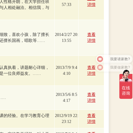
人性格开朗，在大学担任班
57:33
详情
与人相处融洽。相信我，与
细致，喜欢小孩，除了擅长
2014/2/27 20:
查看
还擅长国画，唱歌等……
13:55
详情
我要请家教?
我要做家教?
认真执着，讲题耐心详细，
2013/7/9 9:4
查看
是一位良师益友。……
4:10
详情
2013/5/6 8:5
查看
……
4:17
详情
课的经验。在学习教育心理
2012/9/19 22:
查看
23:12
详情