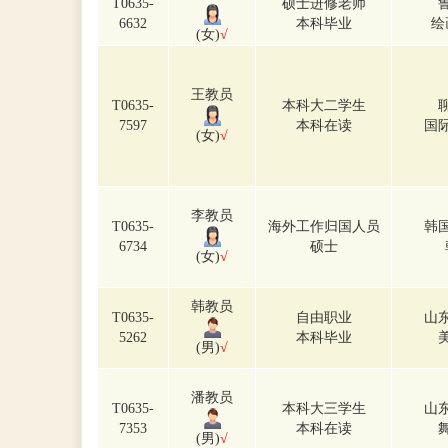
T0635-
硕士进修老师
6632
本科毕业
绘
(女)
√
王教员
T0635-
本科大二学生
7597
本科在读
国
(女)
√
李教员
T0635-
海外工作归国人员
韩
6734
硕士
(女)
√
韩教员
T0635-
自由职业
山
5262
本科毕业
(男)
√
潘教员
T0635-
本科大三学生
山
7353
本科在读
(男)
√