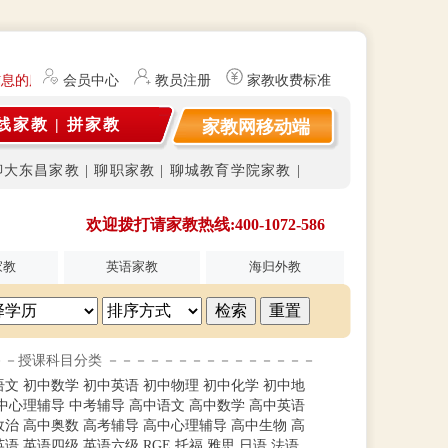
息的服务平台。平台不开展任何有偿学科教育和素质教育业务活动，是一
会员中心
教员注册
家教收费标准
线家教
|
拼家教
家教网移动端
聊大东昌家教
|
聊职家教
|
聊城教育学院家教
|
欢迎拨打请家教热线:400-1072-586
家教
英语家教
海归外教
－－授课科目分类 －－－－－－－－－－－－－－－
语文
初中数学
初中英语
初中物理
初中化学
初中地
中心理辅导
中考辅导
高中语文
高中数学
高中英语
政治
高中奥数
高考辅导
高中心理辅导
高中生物
高
英语
英语四级
英语六级
RGE
托福
雅思
日语
法语