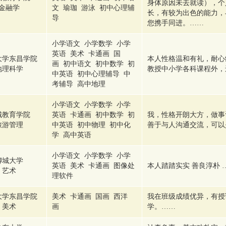
身体原因未去就读），个
金融学
文 瑜珈 游泳 初中心理辅
长，有较为出色的能力，
导
您携手同进。……
小学语文 小学数学 小学
英语 美术 卡通画 国
大学东昌学院
本人性格温和有礼，耐心
画 初中语文 初中数学 初
地理科学
教授中小学各科课程外，
中英语 初中心理辅导 中
考辅导 高中地理
小学语文 小学数学 小学
城教育学院
英语 卡通画 初中数学 初
我，性格开朗大方，做事
旅游管理
中英语 初中物理 初中化
善于与人沟通交流，可以
学 高中英语
小学语文 小学数学 小学
聊城大学
英语 美术 卡通画 图像处
本人踏踏实实 善良淳朴 
艺术
理软件
大学东昌学院
美术 卡通画 国画 西洋
我在班级成绩优异，有授
美术
画
学。……