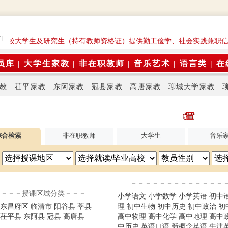
]
为在校大学生及研究生（持有教师资格证）提供勤工俭学、社会实践兼职信
员库
|
大学生家教
|
非在职教师
|
音乐艺术
|
语言类
|
在
教
|
茌平家教
|
东阿家教
|
冠县家教
|
高唐家教
|
聊城大学家教
|
综合检索
非在职教师
大学生
音乐
－－－－－－－－－－－－－
－－－授课区域分类－－－
小学语文
小学数学
小学英语
初中
东昌府区
临清市
阳谷县
莘县
理
初中生物
初中历史
初中政治
初
茌平县
东阿县
冠县
高唐县
高中物理
高中化学
高中地理
高中
中历史
英语口语
新概念英语
牛津