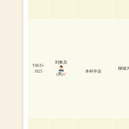
刘教员
T0635-
聊城
1825
本科毕业
(男)
√