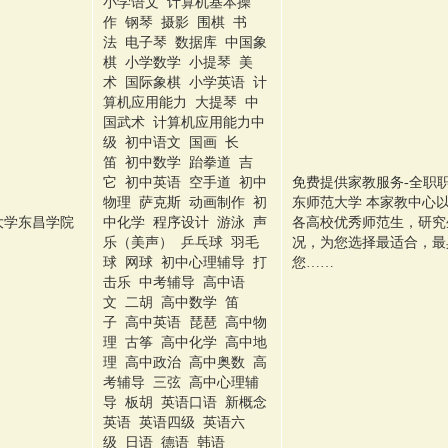
小学语文 计算机基本操
作 钢琴 摄影 围棋 书
法 电子琴 数据库 中国象
棋 小学数学 小提琴 美
术 国际象棋 小学英语 计
算机应用能力 大提琴 中
国武术 计算机应用能力中
级 初中语文 国画 长
笛 初中数学 跆拳道 吉
它 初中英语 空手道 初中
免费提供家教服务-全职职位
物理 萨克斯 动画制作 初
东师范大学 本家教中心
大学东昌学院
中化学 程序设计 游泳 声
各高校优秀师范生，研究
乐（美声） 乒乓球 羽毛
况，为您选择最适合，最
球 网球 初中心理辅导 打
您……
击乐 中考辅导 高中语
文 二胡 高中数学 笛
子 高中英语 琵琶 高中物
理 古筝 高中化学 高中地
理 高中政治 高中奥数 高
考辅导 三弦 高中心理辅
导 板胡 英语口语 新概念
英语 英语四级 英语六
级 日语 德语 韩语