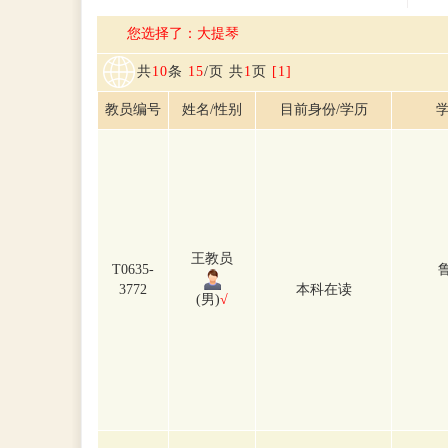
您选择了：大提琴
共
10
条
15
/页 共
1
页
[1]
教员编号
姓名/性别
目前身份/学历
学
王教员
T0635-
3772
本科在读
(男)
√