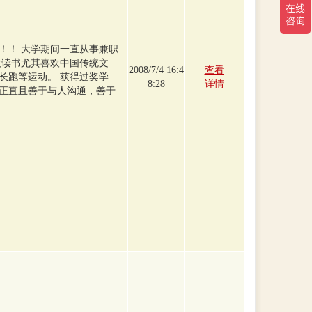
！！ 大学期间一直从事兼职
欢读书尤其喜欢中国传统文
2008/7/4 16:4
查看
长跑等运动。 获得过奖学
8:28
详情
正直且善于与人沟通，善于