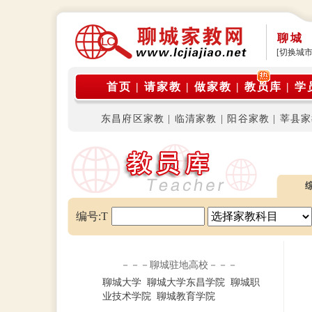
聊城
[切换城市
首页
|
请家教
|
做家教
|
教员库
|
学
东昌府区家教
|
临清家教
|
阳谷家教
|
莘县家
编号:T
－－－聊城驻地高校－－－
聊城大学
聊城大学东昌学院
聊城职
业技术学院
聊城教育学院