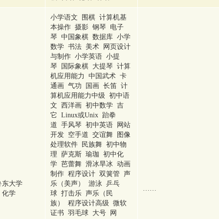
小学语文 围棋 计算机基
本操作 摄影 钢琴 电子
琴 中国象棋 数据库 小学
数学 书法 美术 网页设计
与制作 小学英语 小提
琴 国际象棋 大提琴 计算
机应用能力 中国武术 卡
通画 气功 国画 长笛 计
算机应用能力中级 初中语
文 西洋画 初中数学 吉
它 Linux或Unix 跆拳
道 手风琴 初中英语 网站
开发 空手道 交谊舞 图像
处理软件 民族舞 初中物
理 萨克斯 瑜珈 初中化
学 芭蕾舞 滑冰旱冰 动画
制作 程序设计 双簧管 声
鲁东大学
乐（美声） 游泳 乒乓
……
化学
球 打击乐 声乐（民
族） 程序设计高级 微软
证书 羽毛球 大号 网