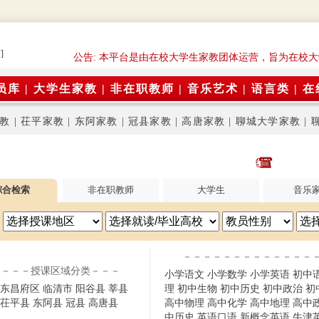
]
公告: 本平台是由在校大学生家教团体运营，旨为在校大
员库
|
大学生家教
|
非在职教师
|
音乐艺术
|
语言类
|
在
教
|
茌平家教
|
东阿家教
|
冠县家教
|
高唐家教
|
聊城大学家教
|
综合检索
非在职教师
大学生
音乐
－－－－－－－－－－－－－
－－－授课区域分类－－－
小学语文
小学数学
小学英语
初中
东昌府区
临清市
阳谷县
莘县
理
初中生物
初中历史
初中政治
初
茌平县
东阿县
冠县
高唐县
高中物理
高中化学
高中地理
高中
中历史
英语口语
新概念英语
牛津