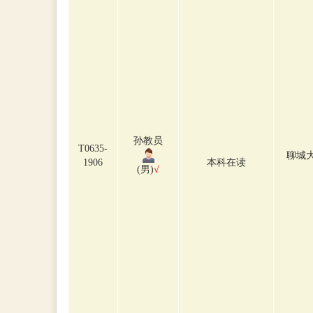
孙教员
T0635-
聊城
1906
本科在读
(男)
√