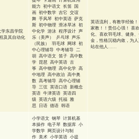
提琴 卡通画 计算机应用
能力 初中语文 长笛 国
画 初中数学 吉它 交谊
舞 手风琴 初中英语 萨克
英语流利，有教学经验！
斯 初中物理 滑冰旱冰 初
家教！！责任心强！ 喜
大学东昌学院
中化学 游泳 程序设计 声
化、喜欢羽毛球、健身、
程及其自动化
乐（美声） 乒乓球 声乐
金，性格沉稳内敛，为人
（民族） 羽毛球 网球 初
站在他人……
中心理辅导 中考辅导 二
胡 高中语文 笛子 高中数
学 琵琶 高中英语 古
筝 高中物理 高中化学 高
中地理 高中政治 高中奥
数 高考辅导 高中心理辅
导 三弦 英语口语 新概念
英语 牛津英语 英语四
级 英语六级 托福 雅
思 日语 德语 韩语
小学语文 钢琴 计算机基
本操作 电子琴 数据库 小
学数学 网页设计与制
作 美术 小学英语 小提