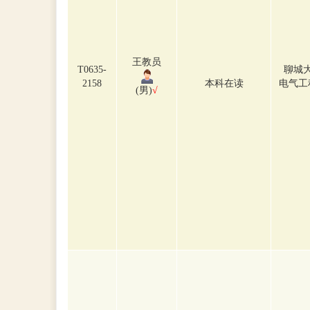
王教员
T0635-
聊城
2158
本科在读
电气工
(男)
√