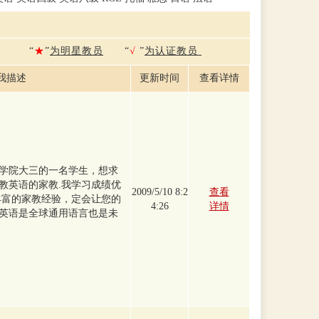
“
★
”
为明星教员
“
√
”
为认证教员
我描述
更新时间
查看详情
学院大三的一名学生，想求
教英语的家教.我学习成绩优
2009/5/10 8:2
查看
丰富的家教经验，定会让您的
4:26
详情
英语是全球通用语言也是未