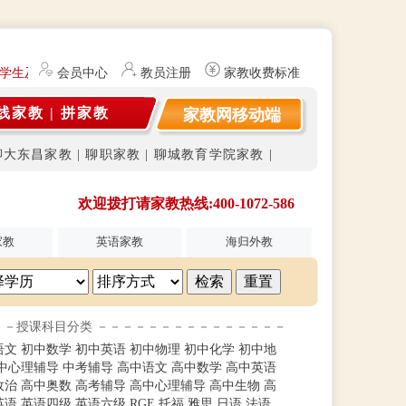
学生及研究生（持有教师资格证）提供勤工俭学、社会实践兼职信息的服务
会员中心
教员注册
家教收费标准
线家教
|
拼家教
家教网移动端
聊大东昌家教
|
聊职家教
|
聊城教育学院家教
|
欢迎拨打请家教热线:400-1072-586
家教
英语家教
海归外教
－－授课科目分类 －－－－－－－－－－－－－－－
语文
初中数学
初中英语
初中物理
初中化学
初中地
中心理辅导
中考辅导
高中语文
高中数学
高中英语
政治
高中奥数
高考辅导
高中心理辅导
高中生物
高
英语
英语四级
英语六级
RGE
托福
雅思
日语
法语