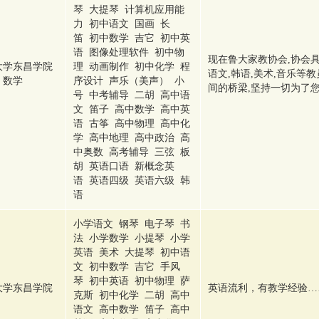
琴 大提琴 计算机应用能
力 初中语文 国画 长
笛 初中数学 吉它 初中英
语 图像处理软件 初中物
现在鲁大家教协会,协会具
大学东昌学院
理 动画制作 初中化学 程
语文,韩语,美术,音乐等
数学
序设计 声乐（美声） 小
间的桥梁,坚持一切为了您
号 中考辅导 二胡 高中语
文 笛子 高中数学 高中英
语 古筝 高中物理 高中化
学 高中地理 高中政治 高
中奥数 高考辅导 三弦 板
胡 英语口语 新概念英
语 英语四级 英语六级 韩
语
小学语文 钢琴 电子琴 书
法 小学数学 小提琴 小学
英语 美术 大提琴 初中语
文 初中数学 吉它 手风
琴 初中英语 初中物理 萨
大学东昌学院
英语流利，有教学经验…
克斯 初中化学 二胡 高中
语文 高中数学 笛子 高中