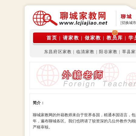
聊城
[切换城市
首页
|
请家教
|
做家教
|
教员库
|
学
东昌府区家教
|
临清家教
|
阳谷家教
|
莘县家
简介：
聊城家教网的外籍教师来自于世界各国，精通本国语言，包
年，遍布聊城各区。我们也聘请了较资深的几位外教作为顾
严格审核。