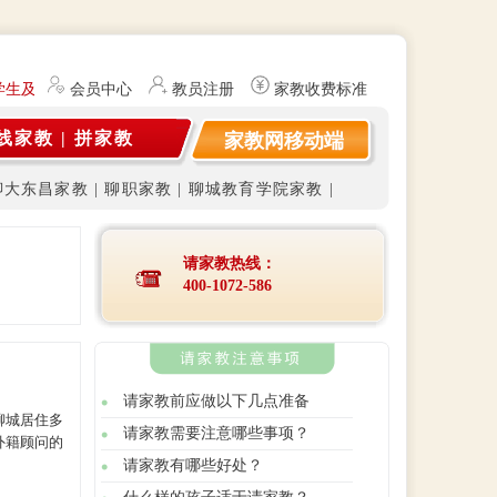
学生及研究生（持有教师资格证）提供勤工俭学、社会实践兼职信息的服
会员中心
教员注册
家教收费标准
线家教
|
拼家教
家教网移动端
聊大东昌家教
|
聊职家教
|
聊城教育学院家教
|
请家教热线：
400-1072-586
请家教前应做以下几点准备
聊城居住多
请家教需要注意哪些事项？
外籍顾问的
请家教有哪些好处？