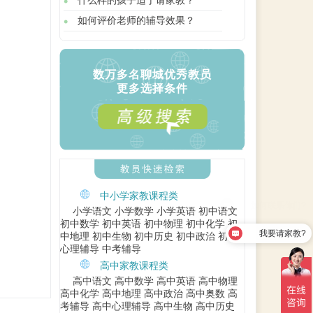
什么样的孩子适于请家教？
如何评价老师的辅导效果？
数万多名聊城优秀教员
更多选择条件
中小学家教课程类
小学语文
小学数学
小学英语
初中语文
初中数学
初中英语
初中物理
初中化学
初
我要请家教?
中地理
初中生物
初中历史
初中政治
初中
心理辅导
中考辅导
高中家教课程类
高中语文
高中数学
高中英语
高中物理
高中化学
高中地理
高中政治
高中奥数
高
考辅导
高中心理辅导
高中生物
高中历史