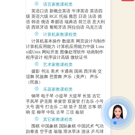
语言家教课程类
英语口语
新概念英语
牛津英语
英语四
级
英语六级
RGE
托福
雅思
日语
法语
德
语
韩语
俄语
希腊语
瑞典语
荷兰语
意大利
语
西班牙语
葡萄牙语
阿拉伯语
乌克兰语
计算机家教课程类
计算机基本操作
数据库
网页设计与制作
计算机应用能力
计算机应用能力中级
Linu
x或Unix
网站开发
图像处理软件
动画制作
程序设计
程序设计高级
微软证书
艺术家教课程类
摄影
书法
美术
卡通画
国画
西洋画
交
谊舞
民族舞
芭蕾舞
声乐（美声）
声乐
（民族）
乐器家教课程类
钢琴
电子琴
小提琴
大提琴
长笛
吉它
手风琴
萨克斯
单簧管
双簧管
打击乐
小号
大号
圆号
打击乐
二胡
笛子
琵琶
古筝
唢
呐
笙
柳琴
中阮
古琴
三弦
板胡
其它家教课程类
围棋
中国象棋
国际象棋
中国武术
气功
跆拳道
空手道
瑜珈
滑冰旱冰
游泳
乒乓球