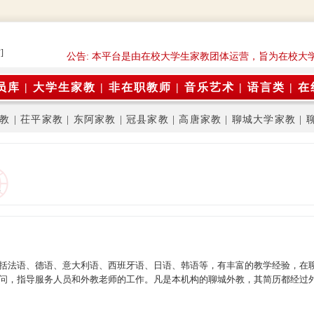
]
公告: 本平台是由在校大学生家教团体运营，旨为在校大
员库
|
大学生家教
|
非在职教师
|
音乐艺术
|
语言类
|
在
教
|
茌平家教
|
东阿家教
|
冠县家教
|
高唐家教
|
聊城大学家教
|
括法语、德语、意大利语、西班牙语、日语、韩语等，有丰富的教学经验，在
问，指导服务人员和外教老师的工作。凡是本机构的聊城外教，其简历都经过