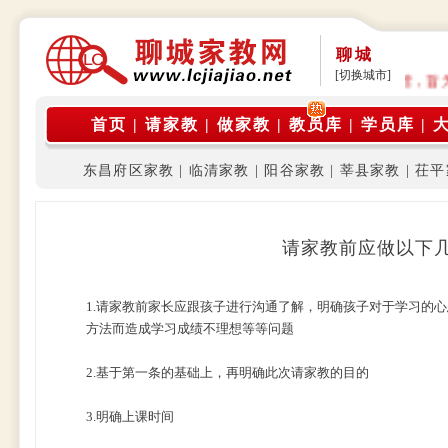
聊城
[切换城市]
公告: 本平台是由在校大学生家教团体运营，旨
首页
|
请家教
|
做家教
|
教员库
|
学员库
|
东昌府区家教
|
临清家教
|
阳谷家教
|
莘县家教
|
茌平
请家教前应做以下
1.请家教前家长应跟孩子进行沟通了解，明确孩子对于学习的
方法而造成学习成绩不理想等等问题
2.基于第一条的基础上，再明确此次请家教的目的
3.明确上课时间