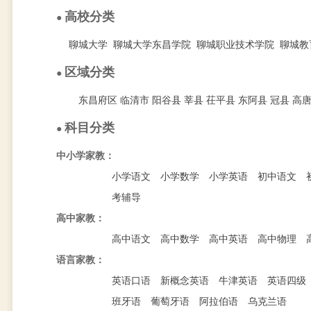
高校分类
●
聊城大学
聊城大学东昌学院
聊城职业技术学院
聊城教
区域分类
●
东昌府区
临清市
阳谷县
莘县
茌平县
东阿县
冠县
高
科目分类
●
中小学家教：
小学语文
小学数学
小学英语
初中语文
考辅导
高中家教：
高中语文
高中数学
高中英语
高中物理
语言家教：
英语口语
新概念英语
牛津英语
英语四级
班牙语
葡萄牙语
阿拉伯语
乌克兰语