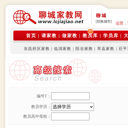
聊城
[切换城市]
公告: 本平台是由在校大学生家教团体运营
首页
|
请家教
|
做家教
|
教员库
|
学员库
|
东昌府区家教
|
临清家教
|
阳谷家教
|
莘县家教
|
茌平
编号T：
教员学历：
教员高中母校：