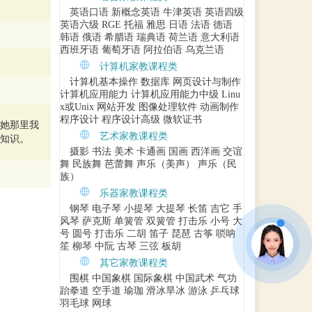
英语口语
新概念英语
牛津英语
英语四级
英语六级
RGE
托福
雅思
日语
法语
德语
韩语
俄语
希腊语
瑞典语
荷兰语
意大利语
西班牙语
葡萄牙语
阿拉伯语
乌克兰语
计算机家教课程类
计算机基本操作
数据库
网页设计与制作
计算机应用能力
计算机应用能力中级
Linu
x或Unix
网站开发
图像处理软件
动画制作
程序设计
程序设计高级
微软证书
她那里我
艺术家教课程类
知识。
摄影
书法
美术
卡通画
国画
西洋画
交谊
舞
民族舞
芭蕾舞
声乐（美声）
声乐（民
族）
乐器家教课程类
钢琴
电子琴
小提琴
大提琴
长笛
吉它
手
风琴
萨克斯
单簧管
双簧管
打击乐
小号
大
号
圆号
打击乐
二胡
笛子
琵琶
古筝
唢呐
笙
柳琴
中阮
古琴
三弦
板胡
其它家教课程类
围棋
中国象棋
国际象棋
中国武术
气功
跆拳道
空手道
瑜珈
滑冰旱冰
游泳
乒乓球
羽毛球
网球