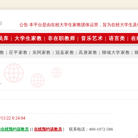
]
公告:本平台是由在校大学生家教团体运营，旨为在校大学生及
员库
|
大学生家教
|
非在职教师
|
音乐艺术
|
语言类
|
在
教
|
茌平家教
|
东阿家教
|
冠县家教
|
高唐家教
|
聊城大学家教
|
/11/22 0:24:04
信在线预约该教员
] [
在线预约该教员
] 联系电话：400-1072-586