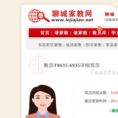
聊城
[切换城市
首页
|
请家教
|
做家教
|
教员库
|
学
东昌府区家教
|
临清家教
|
阳谷家教
|
莘县家
教员
T0635-6935
详细简历
简历浏览次数：
3120
最近更新时间：
2011
[
微