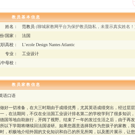
教 员 基 本 信 息
姓名：
范教员
(聊城家教网平台为保护教员隐私，未显示真实姓名！
份/国家：
法国
就职高校：
L’ecole Design Nantes Atlantic
专业：
工业设计
高中母校：
教 员 家 教 信 息
 英语口语
做好一切准备，在大三时期由于成绩优秀，尤其英语成绩突出，经过层层
一，在法期间，不仅在全法国工业设计排名第二的学校学到了很多知识，
德国等地自助旅行，开阔了视野。结束了一年的发过生活之后，由于再发
所以下学期将继续回法国读研。如果您愿意选择我作为您孩子的家教，我
时，积极地介绍外国的文化知识和自己的所见所闻，以及图片展示，让您