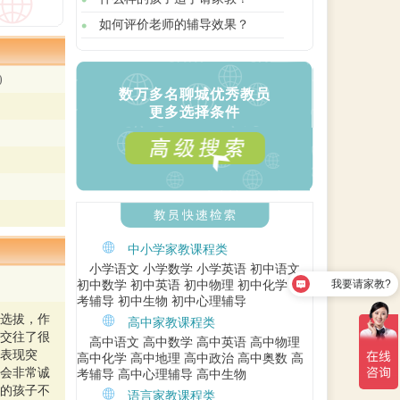
如何评价老师的辅导效果？
)
数万多名聊城优秀教员
更多选择条件
中小学家教课程类
小学语文
小学数学
小学英语
初中语文
我要请家教?
初中数学
初中英语
初中物理
初中化学
中
考辅导
初中生物
初中心理辅导
选拔，作
高中家教课程类
交往了很
高中语文
高中数学
高中英语
高中物理
表现突
高中化学
高中地理
高中政治
高中奥数
高
会非常诚
考辅导
高中心理辅导
高中生物
的孩子不
语言家教课程类