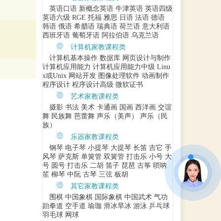
英语口语
新概念英语
牛津英语
英语四级
英语六级
RGE
托福
雅思
日语
法语
德语
韩语
俄语
希腊语
瑞典语
荷兰语
意大利语
西班牙语
葡萄牙语
阿拉伯语
乌克兰语
计算机家教课程类
计算机基本操作
数据库
网页设计与制作
计算机应用能力
计算机应用能力中级
Linu
x或Unix
网站开发
图像处理软件
动画制作
程序设计
程序设计高级
微软证书
艺术家教课程类
摄影
书法
美术
卡通画
国画
西洋画
交谊
舞
民族舞
芭蕾舞
声乐（美声）
声乐（民
族）
乐器家教课程类
钢琴
电子琴
小提琴
大提琴
长笛
吉它
手
风琴
萨克斯
单簧管
双簧管
打击乐
小号
大
号
圆号
打击乐
二胡
笛子
琵琶
古筝
唢呐
笙
柳琴
中阮
古琴
三弦
板胡
其它家教课程类
围棋
中国象棋
国际象棋
中国武术
气功
跆拳道
空手道
瑜珈
滑冰旱冰
游泳
乒乓球
羽毛球
网球