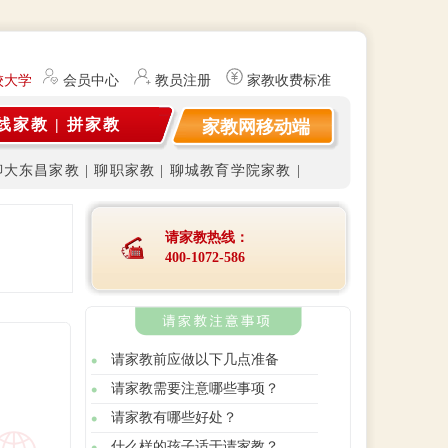
校大学生及研究生（持有教师资格证）提供勤工俭学、社会实践兼职信息的
会员中心
教员注册
家教收费标准
线家教
|
拼家教
家教网移动端
聊大东昌家教
|
聊职家教
|
聊城教育学院家教
|
请家教热线：
400-1072-586
请家教前应做以下几点准备
请家教需要注意哪些事项？
请家教有哪些好处？
什么样的孩子适于请家教？