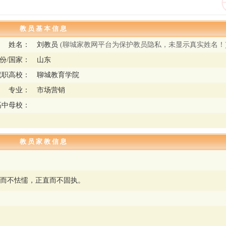
教 员 基 本 信 息
姓名：
刘教员
(聊城家教网平台为保护教员隐私，未显示真实姓名！
份/国家：
山东
就职高校：
聊城教育学院
专业：
市场营销
高中母校：
教 员 家 教 信 息
而不怯懦，正直而不固执。