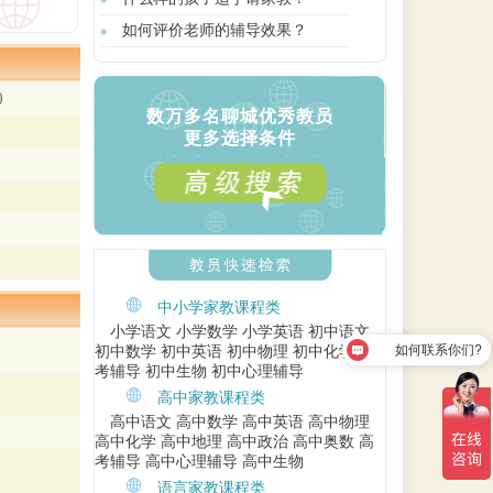
如何评价老师的辅导效果？
)
数万多名聊城优秀教员
更多选择条件
中小学家教课程类
小学语文
小学数学
小学英语
初中语文
如何联系你们?
初中数学
初中英语
初中物理
初中化学
中
考辅导
初中生物
初中心理辅导
高中家教课程类
高中语文
高中数学
高中英语
高中物理
高中化学
高中地理
高中政治
高中奥数
高
考辅导
高中心理辅导
高中生物
语言家教课程类