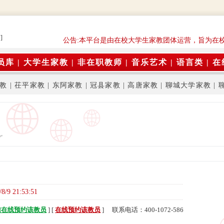
]
公告:本平台是由在校大学生家教团体运营，旨为在
员库
|
大学生家教
|
非在职教师
|
音乐艺术
|
语言类
|
在
教
|
茌平家教
|
东阿家教
|
冠县家教
|
高唐家教
|
聊城大学家教
|
/8/9 21:53:51
信在线预约该教员
] [
在线预约该教员
] 联系电话：400-1072-586