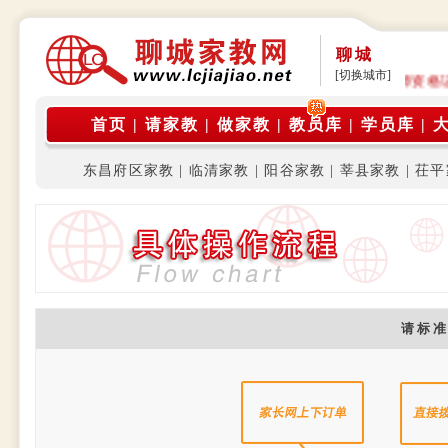
聊城
[切换城市]
是由在校大学生家教团体运营，旨为在校大学生及研究生（持有教师资格
首页
|
请家教
|
做家教
|
教员库
|
学员库
|
东昌府区家教
|
临清家教
|
阳谷家教
|
莘县家教
|
茌平
请 标 准